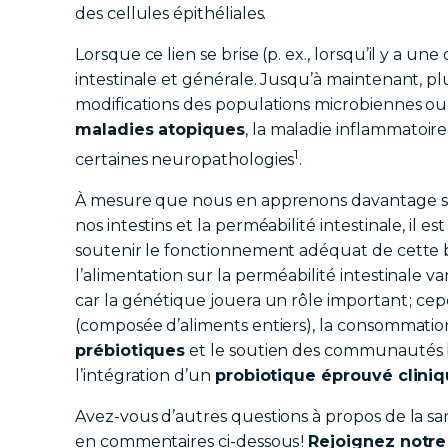
des cellules épithéliales.
Lorsque ce lien se brise (p. ex., lorsqu’il y a une
intestinale et générale. Jusqu’à maintenant, pl
modifications des populations microbiennes ou
maladies atopiques
, la maladie inflammatoire 
1
certaines neuropathologies
.
À mesure que nous en apprenons davantage sur
nos intestins et la perméabilité intestinale, il
soutenir le fonctionnement adéquat de cette barr
l’alimentation sur la perméabilité intestinale 
car la génétique jouera un rôle important ; ce
(composée d’aliments entiers), la consommatio
prébiotiques
et le soutien des communautés 
l’intégration d’un
probiotique éprouvé clini
Avez-vous d’autres questions à propos de la sa
en commentaires ci-dessous !
Rejoignez notr