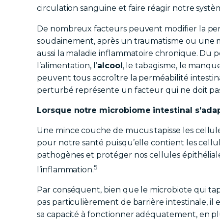
circulation sanguine et faire réagir notre syst
De nombreux facteurs peuvent modifier la perm
soudainement, après un traumatisme ou une ma
aussi la maladie inflammatoire chronique. Du 
l’alimentation, l’
alcool
, le tabagisme, le manqu
peuvent tous accroître la perméabilité intesti
perturbé représente un facteur qui ne doit pas
Lorsque notre microbiome intestinal s’adap
Une mince couche de mucus tapisse les cellules 
pour notre santé puisqu’elle contient les cellu
pathogènes et protéger nos cellules épithélia
5
l’inflammation.
Par conséquent, bien que le microbiote qui tapi
pas particulièrement de barrière intestinale, il
sa capacité à fonctionner adéquatement, en plu