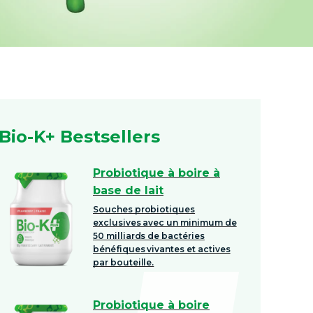
i
o
n
Bio-K+ Bestsellers
Probiotique à boire à
base de lait
Souches probiotiques
exclusives avec un minimum de
50 milliards de bactéries
bénéfiques vivantes et actives
par bouteille.
Probiotique à boire