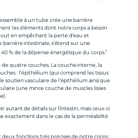
 ressemble à un tube crée une barrière
ement les éléments dont notre corps a besoin
 tout en empêchant la perte d’eau et
e barrière intestinale, s’étend sur une
1
n 40 % de la dépense énergétique du corps.
 de quatre couches. La couche interne, la
hes : l’épithélium (qui comprend les tissus
e soutien vasculaire de l’épithélium ainsi que
laire (une mince couche de muscles lisses
e).
r autant de détails sur l’intestin, mais ceux-ci
se exactement dans le cas de la perméabilité
 deux fonctions très précises de notre corps :