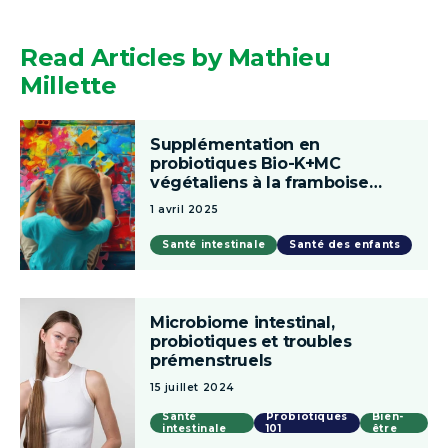
Read Articles by
Mathieu
Millette
Supplémentation
Supplémentation en
en
probiotiques Bio-K+MC
végétaliens à la framboise
probiotiques
chez les enfants atteints de
1 avril 2025
Bio-
troubles du spectre de
l’autisme — Une histoire de
K+MC
Santé intestinale
Santé des enfants
microbiote
végétaliens
à
Microbiome
la
Microbiome intestinal,
intestinal,
probiotiques et troubles
framboise
prémenstruels
probiotiques
chez
15 juillet 2024
et
les
troubles
Santé
Probiotiques
Bien-
enfants
intestinale
101
être
prémenstruels