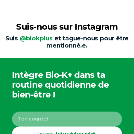
atteints
de
troubles
Suis-nous sur Instagram
du
spectre
Suis
@biokplus
et tague-nous pour être
de
mentionné.e.
l’autisme
—
Une
Intègre Bio-K+ dans ta
histoire
routine quotidienne de
de
microbiote
bien-être !
Inscris-toi maintenant