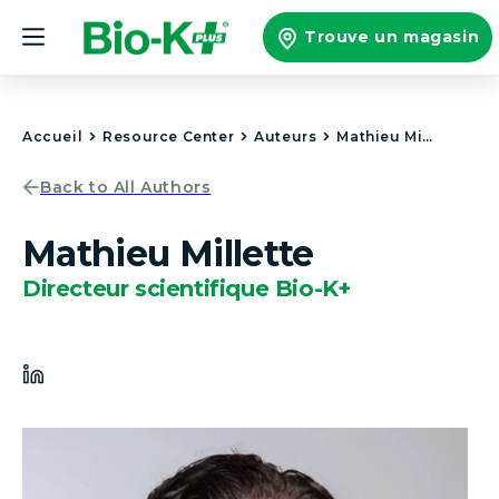
et
passer
Trouve un magasin
au
contenu
Accueil
Resource Center
Auteurs
Mathieu Millette
Back to All Authors
Mathieu Millette
Directeur scientifique Bio-K+